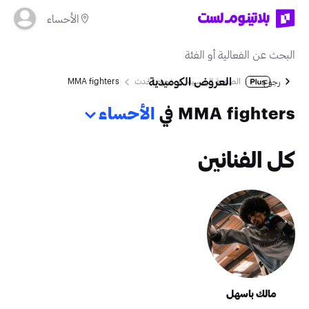
الأحساء
العروض الكوميدية
الصفحة الرئيسية
نجوم الحدث
MMA fighters
رجوع
MMA fighters في
الأحساء
كل الفنانين
مالك باسهل